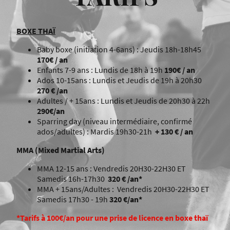
BOXE THAÏ
Baby boxe (initiation 4-6ans) : Jeudis 18h-18h45
170€ / an
Enfants 7-9 ans : Lundis de 18h à 19h
190€ / an
Ados 10-15ans : Lundis et Jeudis de 19h à 20h30
270 € /an
Adultes / + 15ans : Lundis et Jeudis de 20h30 à 22h
290€/an
Sparring day (niveau intermédiaire, confirmé
ados/adultes) : Mardis 19h30-21h
+ 130 € / an
MMA (Mixed Martial Arts)
MMA 12-15 ans : Vendredis 20H30-22H30 ET
Samedis 16h-17h30
320 € /an*
MMA + 15ans/Adultes : Vendredis 20H30-22H30 ET
Samedis 17h30 - 19h
320
€/an*
*Tarifs à 100€/an pour une prise de licence en boxe thaï